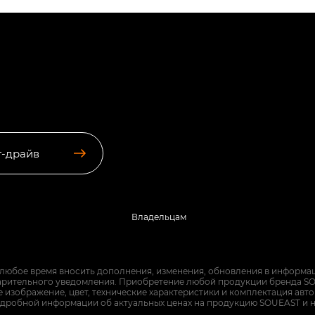
т-драйв
Владельцам
 любое время вносить дополнения, изменения, обновления в информац
арительного уведомления. Приобретение любой продукции бренда SO
изображение, цвет, технические характеристики и комплектация авт
дробной информации об актуальных ценах на продукцию SOUEAST и 