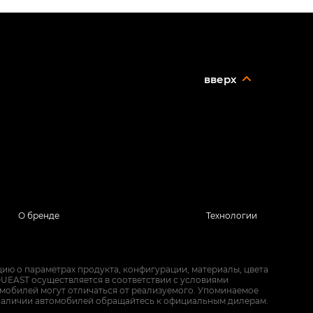
вверх
О бренде
Технологии
ию о параметрах продукта, конфигурации, материалы, цвета
UEAST осуществляется в соответствии с условиями
омобилей могут отличаться от реализуемого. Упоминаемое
наличии автомобилей обращайтесь к официальным дилерам.