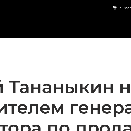
г. Вла
 Тананыкин 
ителем генер
тора по прод