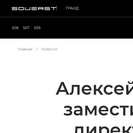
ГРАНД
S06
S07
S09
Главная
Новости
Алексей
замест
дирек