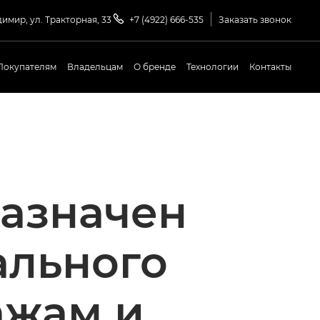
димир, ул. Тракторная, 33
+7 (4922) 666-535
Заказать звонок
Покупателям
Владельцам
О бренде
Технологии
Контакты
назначен
ального
ажам и